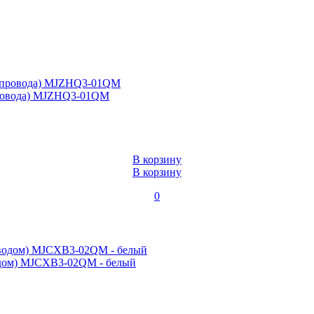
з провода) MJZHQ3-01QM
В корзину
В корзину
0
оводом) MJCXB3-02QM - белый