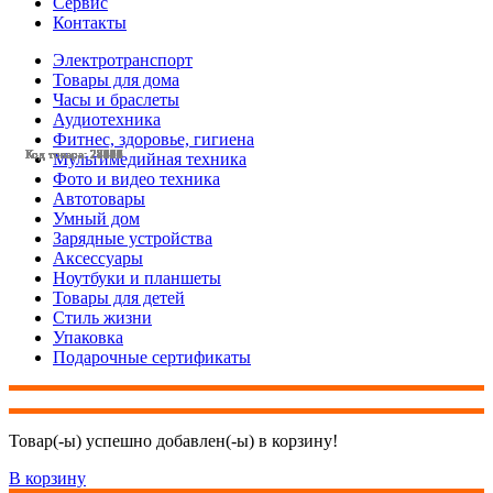
Сервис
Контакты
Электротранспорт
Товары для дома
Часы и браслеты
Аудиотехника
Фитнес, здоровье, гигиена
Код товара: 27530
Код товара: 28089
Код товара: 27529
Код товара: 28511
Код товара: 24937
Код товара: 27787
Код товара: 27532
Код товара: 28114
Код товара: 28005
Код товара: 28125
Код товара: 28500
Код товара: 28039
Код товара: 28076
Код товара: 28499
Код товара: 28409
Код товара: 27551
Код товара: 28408
Код товара: 28411
Код товара: 28196
Код товара: 28010
Код товара: 28407
Код товара: 28101
Код товара: 27971
Код товара: 27431
Код товара: 27365
Мультимедийная техника
Фото и видео техника
Автотовары
Умный дом
Зарядные устройства
Аксессуары
Ноутбуки и планшеты
Товары для детей
Стиль жизни
Упаковка
Подарочные сертификаты
Товар(-ы) успешно добавлен(-ы) в корзину!
В корзину