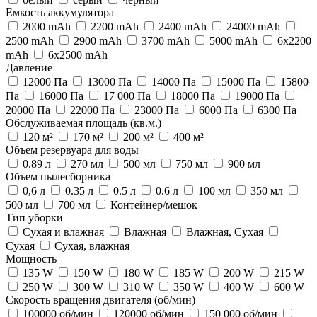
Емкость аккумулятора
2000 mAh
2200 mAh
2400 mAh
24000 mAh
2500 mAh
2900 mAh
3700 mAh
5000 mAh
6x2200
mAh
6x2500 mAh
Давление
12000 Па
13000 Па
14000 Па
15000 Па
15800
Па
16000 Па
17 000 Па
18000 Па
19000 Па
20000 Па
22000 Па
23000 Па
6000 Па
6300 Па
Обслуживаемая площадь (кв.м.)
120 м²
170 м²
200 м²
400 м²
Объем резервуара для воды
0.89 л
270 мл
500 мл
750 мл
900 мл
Объем пылесборника
0,6 л
0.35 л
0.5 л
0.6 л
100 мл
350 мл
500 мл
700 мл
Контейнер/мешок
Тип уборки
Сухая и влажная
Влажная
Влажная, Сухая
Сухая
Сухая, влажная
Мощность
135 W
150 W
180 W
185 W
200 W
215 W
250 W
300 W
310 W
350 W
400 W
600 W
Скорость вращения двигателя (об/мин)
100000 об/мин
120000 об/мин
150 000 об/мин