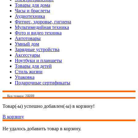
Товары для дома
Часы и браслеты
Аудиотехника
Фитнес, здоровье, гигиена
Мультимедийная техника
Фото и видео техника
Автотовары
Умный дом
Зарядные устройства
Аксессуары
Ноутбуки и планшеты
Товары для детей
Стиль жизни
Упаковка
Подарочные сертификаты
Код товара: 27277
Код товара: 24256
Код товара: 22245
Код товара: 25470
Товар(-ы) успешно добавлен(-ы) в корзину!
В корзину
Не удалось добавить товар в корзину.