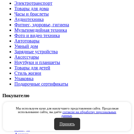
Электротранспорт
Товары для дома
Часы и браслеты
Аудиотехника
Фитнес, здоровье, гигиена
Мультимедийная техника
Фото и видео техника
Автотовары
Умный дом
Зарядные устройства
Аксессуары
Ноутбуки и планшеты
Товары для детей
Стиль жизни
Упаковка
Подарочные сертификаты
Покупателю
Доставка и оплата
Мы используем куки для наилучшего представления сайта. Продолжая
использование сайта, вы даёте
согласие на обработку персональных
Распродажа
данных
.
Отзывы
Вопросы и ответы
Принять
Бренды