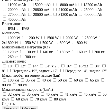
11000 mAh
15000 mAh
18000 mAh
18200 mAh
20000 mAh
20800 mAh
21000 mAh
25000 mAh
27000 mAh
28600 mAh
31200 mAh
40000 mAh
45000 mAh
Влагозащита
IP54
IP68
Мощность
1000 W
1200 W
1500 W
2000 W
2500 W
2x1800 W
350 W
500 W
600 W
800 W
Максимальная нагрузка (Кг)
120 кг
130 кг
140 кг
150 кг
160 кг
200 кг
260 кг
300 кг
Диаметр колес
10"
12"
14"
14" х 2.5
16"
16"х3
34"
8"
Переднее - 19", заднее - 17"
Переднее 14", заднее 12"
Макс. пробег на одном заряде (km)
100 км
35 км
40 км
50 км
60 км
65 км
80 км
90 км
Максимальная скорость (km/h)
32 км/ч
35 км/ч
40 км/ч
41 км/ч
45 км/ч
50
км/ч
60 км/ч
70 км/ч
80 км/ч
Скрыть