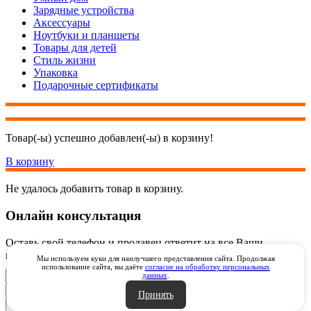
Зарядные устройства
Аксессуары
Ноутбуки и планшеты
Товары для детей
Стиль жизни
Упаковка
Подарочные сертификаты
Товар(-ы) успешно добавлен(-ы) в корзину!
В корзину
Не удалось добавить товар в корзину.
Онлайн консультация
Оставь свой телефон и продавец ответит на все Ваши
вопросы онлайн через видеозвонок через WhatsApp
Мы используем куки для наилучшего представления сайта. Продолжая
использование сайта, вы даёте
согласие на обработку персональных
данных
.
Принять
Закрыть