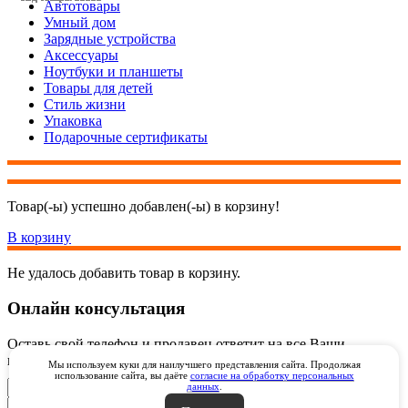
Автотовары
Умный дом
Зарядные устройства
Аксессуары
Ноутбуки и планшеты
Товары для детей
Стиль жизни
Упаковка
Подарочные сертификаты
Товар(-ы) успешно добавлен(-ы) в корзину!
В корзину
Не удалось добавить товар в корзину.
Онлайн консультация
Оставь свой телефон и продавец ответит на все Ваши
вопросы онлайн через видеозвонок через WhatsApp
Мы используем куки для наилучшего представления сайта. Продолжая
использование сайта, вы даёте
согласие на обработку персональных
данных
.