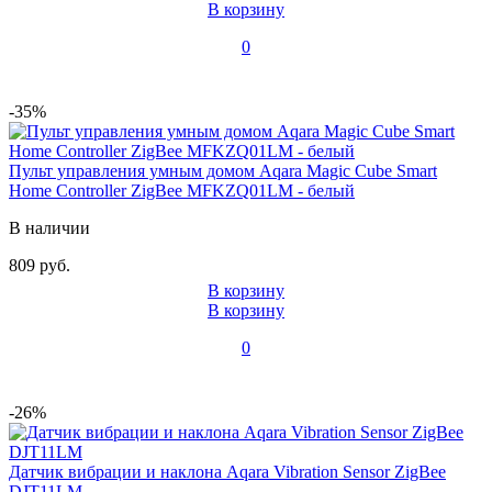
В корзину
0
-35%
Пульт управления умным домом Aqara Magic Cube Smart
Home Controller ZigBee MFKZQ01LM - белый
В наличии
809 руб.
В корзину
В корзину
0
-26%
Датчик вибрации и наклона Aqara Vibration Sensor ZigBee
DJT11LM