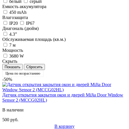
белый
серый
Емкость аккумулятора
450 mAh
Влагозащита
IP20
IP67
Диагональ (дюйм)
4.3”
Обслуживаемая площадь (кв.м.)
7 м
Мощность
3680 W
Скрыть
Цена по возрастанию
-50%
Датчик открытия закрытия окон и дверей MiJia Door Window
Sensor 2 (MCCG02HL)
В наличии
500 руб.
В корзину