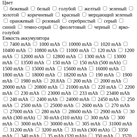
Цвет
бежевый
белый
голубой
желтый
зеленый
золотой
коричневый
красный
мерцающий зеленый
оранжевый
розовый
серебристый
серый
синий
темно-серый
фиолетовый
черный
ярко-
голубой
Емкость аккумулятора
7400 mAh
1000 mAh
10000 mAh
1020 mAh
10400 mAh
10800 mAh
11000 mAh
120 mAh
1200
mAh
12000 mAh
12800 mAh
1300 mAh
13000
mAh
13500 mAh
150 mAh
150 mAh (500 mAh)
1500 mAh
15000 mAh
15600 mAh
16000 mAh
1800 mAh
18000 mAh
18200 mAh
190 mAh
1900
mAh
1980 mAh
20.8Ah
200 mAh
2000 mAh
20000 mAh
20800 mAh
21000 mAh
220 mAh
2200
mAh
230 mAh
23000 mAh
233 mAh
23400 mAh
240 mAh
2400 mAh
24000 mAh
2450 mAh
250
mAh
2500 mAh
25000 mAh
2600 mAh
270 mAh
27000 mAh
280 mAh
28600 mAh
2900 mAh
30
mAh (300 mAh)
30 mAh (310 mAh)
300 mAh
300
mАh
3000 mAh
30000 mAh
305 mAh
31000 mAh
31200 mAh
3200 mAh
33 mAh (300 mAh)
3350
mAh
340 mAh
35 mAh (320 mAh)
350 mAh
3570