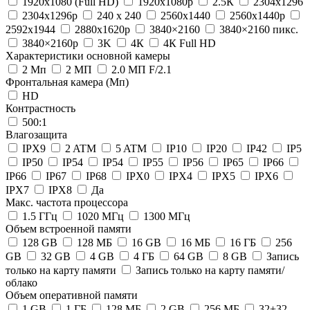
1920x1080 (Full HD)
1920x1080p
2.5К
2304x1296
2304x1296p
240 х 240
2560x1440
2560x1440p
2592x1944
2880х1620p
3840×2160
3840×2160 пикс.
3840×2160р
3K
4К
4К Full HD
Характеристики основной камеры
2 Мп
2 МП
2.0 МП F/2.1
Фронтальная камера (Мп)
HD
Контрастность
500:1
Влагозащита
IPX9
2 ATM
5 ATM
IP10
IP20
IP42
IP5
IP50
IP54
IP54
IP55
IP56
IP65
IP66
IP66
IP67
IP68
IPX0
IPX4
IPX5
IPX6
IPX7
IPX8
Да
Макс. частота процессора
1.5 ГГц
1020 МГц
1300 МГц
Объем встроенной памяти
128 GB
128 МБ
16 GB
16 MБ
16 ГБ
256
GB
32 GB
4 GB
4 ГБ
64 GB
8 GB
Запись
только на карту памяти
Запись только на карту памяти/
облако
Объем оперативной памяти
1 GB
1 ГБ
128 МБ
2 GB
256 МБ
32+32