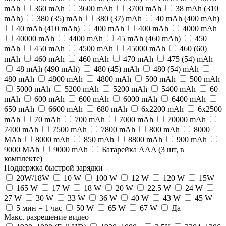
mAh
360 mAh
3600 mAh
3700 mAh
38 mAh (310
mAh)
380 (35) mАh
380 (37) mАh
40 mAh (400 mAh)
40 mAh (410 mAh)
400 mAh
400 mАh
4000 mAh
40000 mAh
4400 mAh
45 mAh (460 mAh)
450
mAh
450 mАh
4500 mAh
45000 mAh
460 (60)
mАh
460 mAh
460 mАh
470 mAh
475 (54) mАh
48 mAh (490 mAh)
480 (45) mАh
480 (54) mАh
480 mАh
4800 mAh
4800 mАh
500 mAh
500 mАh
5000 mAh
5200 mAh
5200 mAh
5400 mAh
60
mAh
600 mAh
600 mАh
6000 mAh
6400 mAh
650 mAh
6600 mAh
680 mAh
6x2200 mAh
6x2500
mAh
70 mAh
700 mAh
7000 mAh
70000 mAh
7400 mAh
7500 mAh
7800 mAh
800 mAh
8000
MAh
8000 mAh
850 mAh
8800 mAh
900 mАh
9000 MAh
9000 mAh
Батарейка AAA (3 шт, в
комплекте)
Поддержка быстрой зарядки
20W/18W
10 W
100 W
12 W
120 W
15W
165 W
17 W
18 W
20 W
22.5 W
24 W
27 W
30 W
33 W
36 W
40 W
43 W
45 W
5 мин = 1 час
50 W
65 W
67 W
Да
Макс. разрешение видео