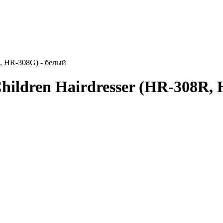
R, HR-308G) - белый
ildren Hairdresser (HR-308R, 