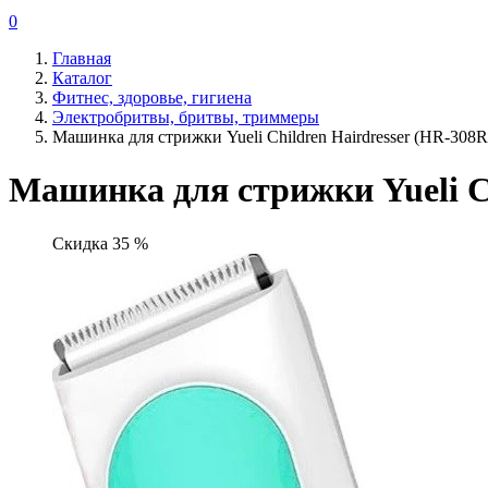
0
Главная
Каталог
Фитнес, здоровье, гигиена
Электробритвы, бритвы, триммеры
Машинка для стрижки Yueli Children Hairdresser (HR-308
Машинка для стрижки Yueli Ch
Скидка 35 %