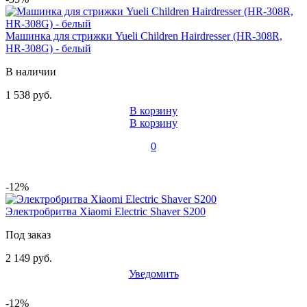
Машинка для стрижки Yueli Children Hairdresser (HR-308R,
HR-308G) - белый
В наличии
1 538 руб.
В корзину
В корзину
0
-12%
Электробритва Xiaomi Electric Shaver S200
Под заказ
2 149 руб.
Уведомить
-12%