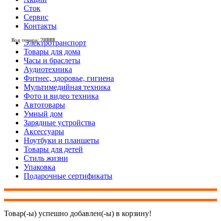
Сток
Сервис
Контакты
Код товара: 23123
Код товара: 28501
Код товара: 28003
Код товара: 28002
Код товара: 27773
Код товара: 27772
Код товара: 27765
Код товара: 27764
Код товара: 27757
Код товара: 27515
Код товара: 26308
Код товара: 26119
Электротранспорт
Товары для дома
Часы и браслеты
Аудиотехника
Фитнес, здоровье, гигиена
Мультимедийная техника
Фото и видео техника
Автотовары
Умный дом
Зарядные устройства
Аксессуары
Ноутбуки и планшеты
Товары для детей
Стиль жизни
Упаковка
Подарочные сертификаты
Товар(-ы) успешно добавлен(-ы) в корзину!