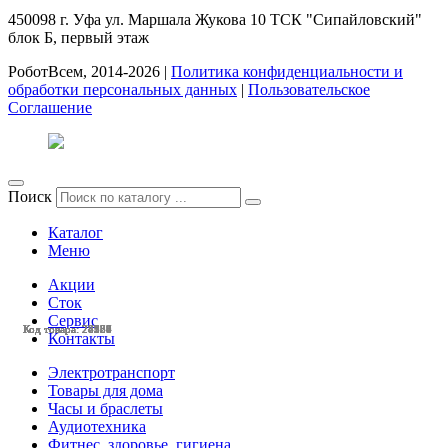
450098
г. Уфа
ул. Маршала Жукова 10 ТСК "Сипайловский"
блок Б, первый этаж
РоботВсем, 2014-2026 |
Политика конфиденциальности и
обработки персональных данных
|
Пользовательское
Соглашение
Поиск
Каталог
Меню
Акции
Сток
Сервис
Код товара: 28584
Код товара: 28565
Код товара: 28331
Код товара: 28257
Код товара: 28236
Код товара: 28120
Код товара: 27984
Код товара: 27657
Код товара: 27165
Код товара: 24128
Код товара: 28579
Код товара: 28557
Контакты
Электротранспорт
Товары для дома
Часы и браслеты
Аудиотехника
Фитнес, здоровье, гигиена