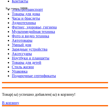
Контакты
Код товара: 28584
Код товара: 28565
Код товара: 28359
Код товара: 28331
Код товара: 28257
Код товара: 28236
Код товара: 28120
Код товара: 27984
Код товара: 27657
Код товара: 27165
Код товара: 24128
Код товара: 28579
Электротранспорт
Товары для дома
Часы и браслеты
Аудиотехника
Фитнес, здоровье, гигиена
Мультимедийная техника
Фото и видео техника
Автотовары
Умный дом
Зарядные устройства
Аксессуары
Ноутбуки и планшеты
Товары для детей
Стиль жизни
Упаковка
Подарочные сертификаты
Товар(-ы) успешно добавлен(-ы) в корзину!
В корзину