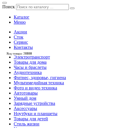
Поиск
Каталог
Меню
Акции
Сток
Сервис
Контакты
Код товара: 28584
Код товара: 28565
Код товара: 28359
Код товара: 28331
Код товара: 28257
Код товара: 28236
Код товара: 28120
Код товара: 27984
Код товара: 27657
Код товара: 27165
Код товара: 24128
Код товара: 28579
Электротранспорт
Товары для дома
Часы и браслеты
Аудиотехника
Фитнес, здоровье, гигиена
Мультимедийная техника
Фото и видео техника
Автотовары
Умный дом
Зарядные устройства
Аксессуары
Ноутбуки и планшеты
Товары для детей
Стиль жизни