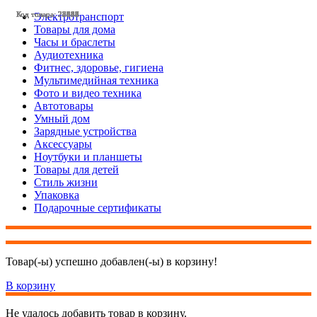
Код товара: 28551
Код товара: 28547
Код товара: 28480
Код товара: 28248
Код товара: 27690
Код товара: 27643
Код товара: 25125
Код товара: 24447
Код товара: 23087
Код товара: 22282
Код товара: 22223
Код товара: 28544
Электротранспорт
Товары для дома
Часы и браслеты
Аудиотехника
Фитнес, здоровье, гигиена
Мультимедийная техника
Фото и видео техника
Автотовары
Умный дом
Зарядные устройства
Аксессуары
Ноутбуки и планшеты
Товары для детей
Стиль жизни
Упаковка
Подарочные сертификаты
Товар(-ы) успешно добавлен(-ы) в корзину!
В корзину
Не удалось добавить товар в корзину.