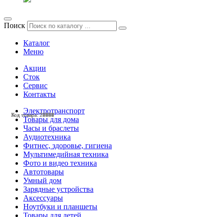
Поиск
Каталог
Меню
Акции
Сток
Сервис
Контакты
Электротранспорт
Код товара: 28551
Код товара: 28547
Код товара: 28480
Код товара: 28248
Код товара: 27690
Код товара: 27643
Код товара: 25125
Код товара: 24447
Код товара: 23087
Код товара: 22282
Код товара: 28544
Код товара: 28367
Товары для дома
Часы и браслеты
Аудиотехника
Фитнес, здоровье, гигиена
Мультимедийная техника
Фото и видео техника
Автотовары
Умный дом
Зарядные устройства
Аксессуары
Ноутбуки и планшеты
Товары для детей