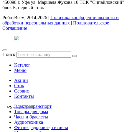
450098
г. Уфа
ул. Маршала Жукова 10 ТСК "Сипайловский"
блок Б, первый этаж
РоботВсем, 2014-2026 |
Политика конфиденциальности и
обработки персональных данных
|
Пользовательское
Соглашение
Поиск
Каталог
Меню
Акции
Сток
Сервис
Контакты
Электротранспорт
Код товара: 28502
Код товара: 28368
Код товара: 28364
Код товара: 28363
Код товара: 28362
Код товара: 28244
Код товара: 28239
Код товара: 28187
Код товара: 27981
Код товара: 27660
Код товара: 27064
Код товара: 26613
Товары для дома
Часы и браслеты
Аудиотехника
Фитнес, здоровье, гигиена