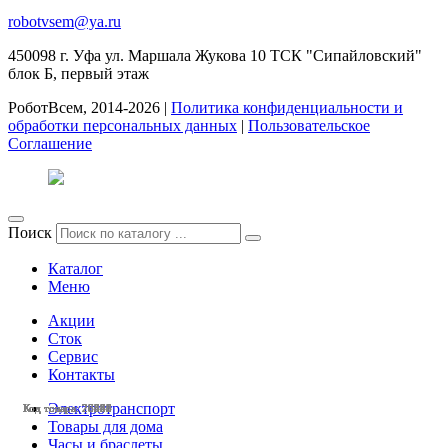
robotvsem@ya.ru
450098
г. Уфа
ул. Маршала Жукова 10 ТСК "Сипайловский"
блок Б, первый этаж
РоботВсем, 2014-2026 |
Политика конфиденциальности и
обработки персональных данных
|
Пользовательское
Соглашение
Поиск
Каталог
Меню
Акции
Сток
Сервис
Контакты
Электротранспорт
Код товара: 28556
Код товара: 28546
Код товара: 28545
Код товара: 28541
Код товара: 28488
Код товара: 28365
Код товара: 27091
Код товара: 26426
Код товара: 26425
Код товара: 26283
Код товара: 25235
Код товара: 25222
Товары для дома
Часы и браслеты