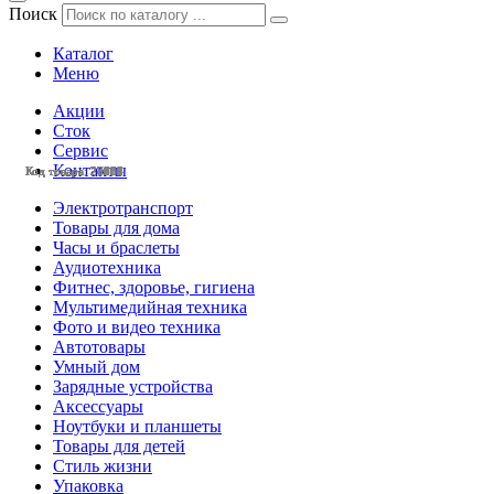
Поиск
Каталог
Меню
Акции
Сток
Сервис
Контакты
Код товара: 28438
Код товара: 28113
Код товара: 27964
Код товара: 27963
Код товара: 27584
Код товара: 27504
Код товара: 27112
Код товара: 27037
Код товара: 27031
Код товара: 26658
Код товара: 28221
Код товара: 28184
Электротранспорт
Товары для дома
Часы и браслеты
Аудиотехника
Фитнес, здоровье, гигиена
Мультимедийная техника
Фото и видео техника
Автотовары
Умный дом
Зарядные устройства
Аксессуары
Ноутбуки и планшеты
Товары для детей
Стиль жизни
Упаковка