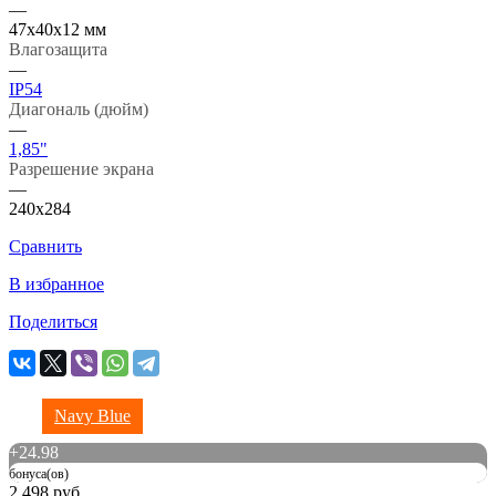
—
47х40х12 мм
Влагозащита
—
IP54
Диагональ (дюйм)
—
1,85"
Разрешение экрана
—
240x284
Сравнить
В избранное
Поделиться
Navy Blue
+
24.98
бонуса(ов)
2 498 руб.