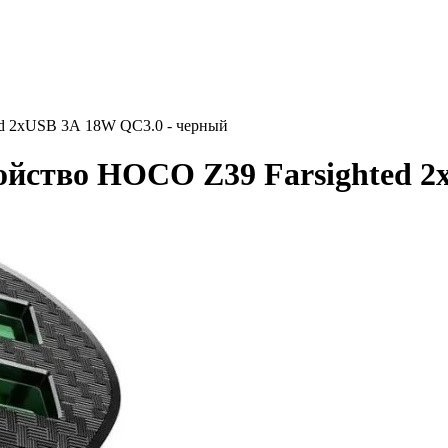
ed 2xUSB 3А 18W QC3.0 - черный
ойство HOCO Z39 Farsighted 2