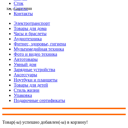
Сток
Сервис
Код товара: 27895
Код товара: 27893
Код товара: 27892
Код товара: 27888
Код товара: 27887
Код товара: 27884
Код товара: 27882
Код товара: 27881
Код товара: 27873
Код товара: 27872
Код товара: 27871
Код товара: 27870
Контакты
Электротранспорт
Товары для дома
Часы и браслеты
Аудиотехника
Фитнес, здоровье, гигиена
Мультимедийная техника
Фото и видео техника
Автотовары
Умный дом
Зарядные устройства
Аксессуары
Ноутбуки и планшеты
Товары для детей
Стиль жизни
Упаковка
Подарочные сертификаты
Товар(-ы) успешно добавлен(-ы) в корзину!