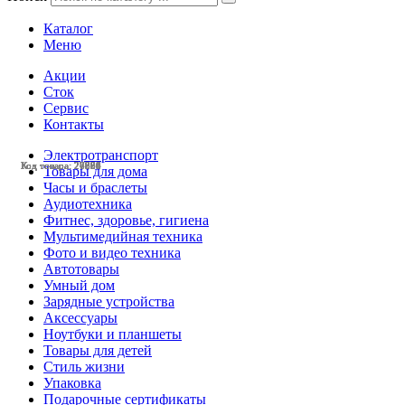
Каталог
Меню
Акции
Сток
Сервис
Контакты
Электротранспорт
Код товара: 27866
Код товара: 27865
Код товара: 27864
Код товара: 27536
Код товара: 26725
Код товара: 26270
Код товара: 24630
Код товара: 27903
Код товара: 27901
Код товара: 27896
Код товара: 27891
Код товара: 27890
Товары для дома
Часы и браслеты
Аудиотехника
Фитнес, здоровье, гигиена
Мультимедийная техника
Фото и видео техника
Автотовары
Умный дом
Зарядные устройства
Аксессуары
Ноутбуки и планшеты
Товары для детей
Стиль жизни
Упаковка
Подарочные сертификаты