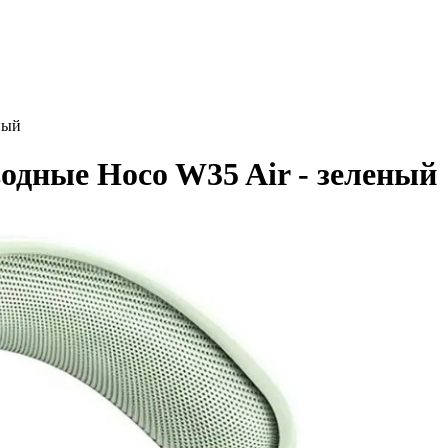
ный
дные Hoco W35 Air - зеленый