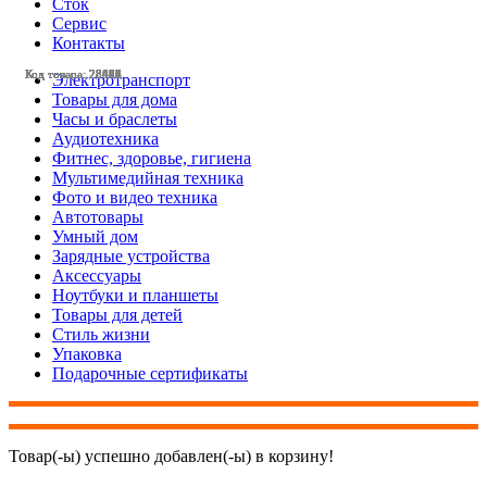
Сток
Сервис
Контакты
Код товара: 28481
Код товара: 28459
Код товара: 28048
Код товара: 27985
Код товара: 28519
Код товара: 28496
Код товара: 28495
Код товара: 28494
Код товара: 28484
Код товара: 28482
Код товара: 28477
Код товара: 28476
Электротранспорт
Товары для дома
Часы и браслеты
Аудиотехника
Фитнес, здоровье, гигиена
Мультимедийная техника
Фото и видео техника
Автотовары
Умный дом
Зарядные устройства
Аксессуары
Ноутбуки и планшеты
Товары для детей
Стиль жизни
Упаковка
Подарочные сертификаты
Товар(-ы) успешно добавлен(-ы) в корзину!