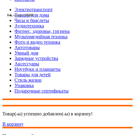
Электротранспорт
Товары для дома
Код товара: 28527
Код товара: 28386
Код товара: 28164
Код товара: 28141
Код товара: 27461
Код товара: 27460
Код товара: 28528
Код товара: 28490
Код товара: 28483
Код товара: 28470
Код товара: 28404
Код товара: 28384
Часы и браслеты
Аудиотехника
Фитнес, здоровье, гигиена
Мультимедийная техника
Фото и видео техника
Автотовары
Умный дом
Зарядные устройства
Аксессуары
Ноутбуки и планшеты
Товары для детей
Стиль жизни
Упаковка
Подарочные сертификаты
Товар(-ы) успешно добавлен(-ы) в корзину!
В корзину