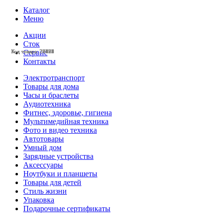
Каталог
Меню
Акции
Сток
Код товара: 28428
Код товара: 28425
Код товара: 28424
Код товара: 28423
Код товара: 28377
Код товара: 28375
Код товара: 28132
Код товара: 28131
Код товара: 27803
Код товара: 27799
Код товара: 27798
Код товара: 27633
Сервис
Контакты
Электротранспорт
Товары для дома
Часы и браслеты
Аудиотехника
Фитнес, здоровье, гигиена
Мультимедийная техника
Фото и видео техника
Автотовары
Умный дом
Зарядные устройства
Аксессуары
Ноутбуки и планшеты
Товары для детей
Стиль жизни
Упаковка
Подарочные сертификаты